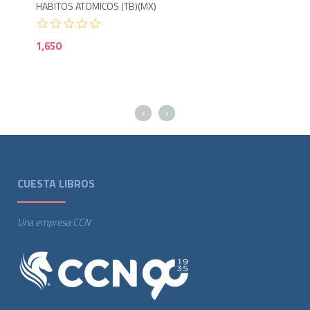
HABITOS ATOMICOS (TB)(MX)
12 
1,650
85
CUESTA LIBROS
Una empresa CCN