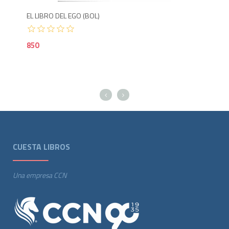
EL LIBRO DEL EGO (BOL)
LAS
850
95
CUESTA LIBROS
Una empresa CCN