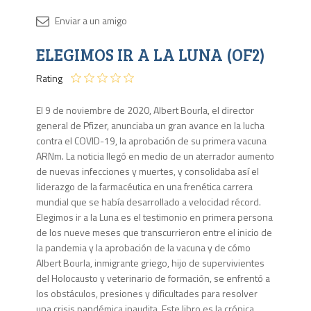
Disponib
ELEGIMOS IR A LA LUNA (OF2)
2 en
stock
Rating
El 9 de noviembre de 2020, Albert Bourla, el director
general de Pfizer, anunciaba un gran avance en la lucha
contra el COVID-19, la aprobación de su primera vacuna
ARNm. La noticia llegó en medio de un aterrador aumento
de nuevas infecciones y muertes, y consolidaba así el
liderazgo de la farmacéutica en una frenética carrera
mundial que se había desarrollado a velocidad récord.
Elegimos ir a la Luna es el testimonio en primera persona
de los nueve meses que transcurrieron entre el inicio de
la pandemia y la aprobación de la vacuna y de cómo
Albert Bourla, inmigrante griego, hijo de supervivientes
del Holocausto y veterinario de formación, se enfrentó a
los obstáculos, presiones y dificultades para resolver
una crisis pandémica inaudita. Este libro es la crónica