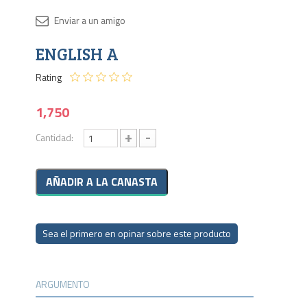
Disponib
ENGLISH A
3 en
stock
Rating
1,750
+
-
Cantidad:
Sea el primero en opinar sobre este producto
ARGUMENTO