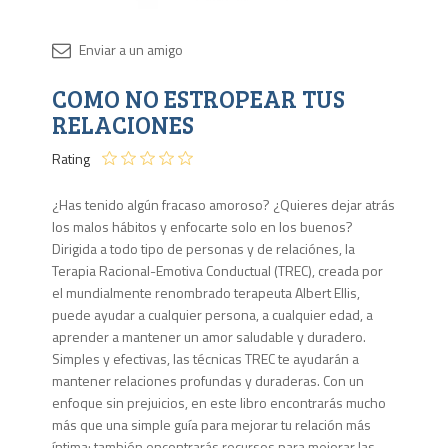
Disponib
COMO NO ESTROPEAR TUS
Agota
RELACIONES
Rating
¿Has tenido algún fracaso amoroso? ¿Quieres dejar atrás
los malos hábitos y enfocarte solo en los buenos?
Dirigida a todo tipo de personas y de relaciónes, la
Terapia Racional-Emotiva Conductual (TREC), creada por
el mundialmente renombrado terapeuta Albert Ellis,
puede ayudar a cualquier persona, a cualquier edad, a
aprender a mantener un amor saludable y duradero.
Simples y efectivas, las técnicas TREC te ayudarán a
mantener relaciones profundas y duraderas. Con un
enfoque sin prejuicios, en este libro encontrarás mucho
más que una simple guía para mejorar tu relación más
íntima; también encontrarás recursos para mejorar las