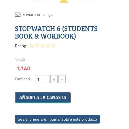
Disponib
STOPWATCH 6 (STUDENTS
6 en
stock
BOOK & WORBOOK)
Rating
1,425
1,140
+
-
Cantidad:
Sea el primero en opinar sobre este producto