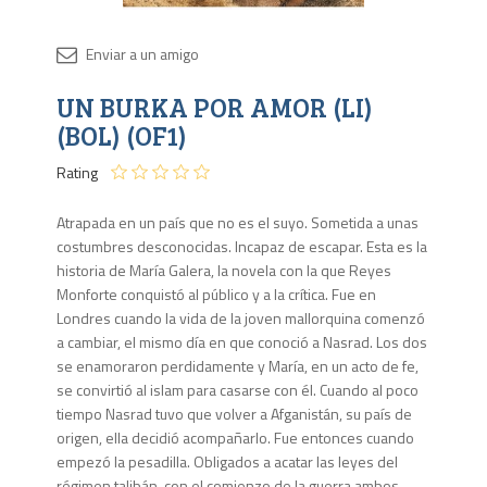
Disponib
UN BURKA POR AMOR (LI)
Agota
(BOL) (OF1)
Rating
Atrapada en un país que no es el suyo. Sometida a unas
costumbres desconocidas. Incapaz de escapar. Esta es la
historia de María Galera, la novela con la que Reyes
Monforte conquistó al público y a la crítica. Fue en
Londres cuando la vida de la joven mallorquina comenzó
a cambiar, el mismo día en que conoció a Nasrad. Los dos
se enamoraron perdidamente y María, en un acto de fe,
se convirtió al islam para casarse con él. Cuando al poco
tiempo Nasrad tuvo que volver a Afganistán, su país de
origen, ella decidió acompañarlo. Fue entonces cuando
empezó la pesadilla. Obligados a acatar las leyes del
régimen talibán, con el comienzo de la guerra ambos