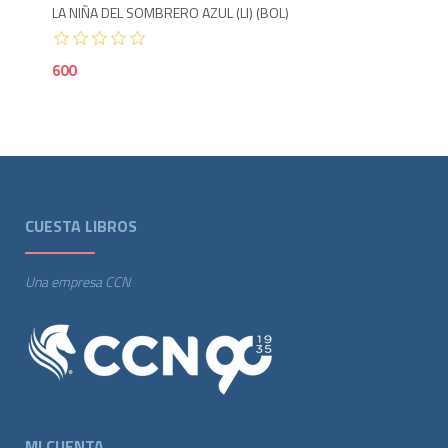
LA NIÑA DEL SOMBRERO AZUL (LI) (BOL)
600
CUESTA LIBROS
Una empresa CCN
MI CUENTA