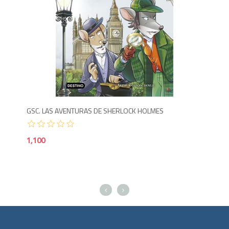
Agotado
1,1
900
GSC. LAS AVENTURAS DE SHERLOCK HOLMES
UN 
1,100
99