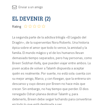
Disponib
EL DEVENIR (2)
Agota
Rating
La segunda parte de la adictiva trilogía «El Legado del
Dragón», de la superventas Nora Roberts. Una historia
épica sobre el amor que todo lo vence, la amistad y la
familia. El mundo mágico y el de los humanos llevan
demasiado tiempo separados, pero hay personas, como
Breen Siobhan Kelly, que pueden viajar entre ambos. La
joven acaba de volver a Talamh dispuesta a aceptar
quién es realmente. Por suerte, no está sola: cuenta con
su mejor amigo, Marco, y con Keegan, que la entrena sin
descanso y cuyo deseo por Breen no hace más que
crecer. Sin embargo, no hay tiempo que perder. El dios
renegado Odran planea destruir Talamh y, para
detenerlo, Breen debe seguir luchando para convertirse
en todo lo que está destinada a ser.