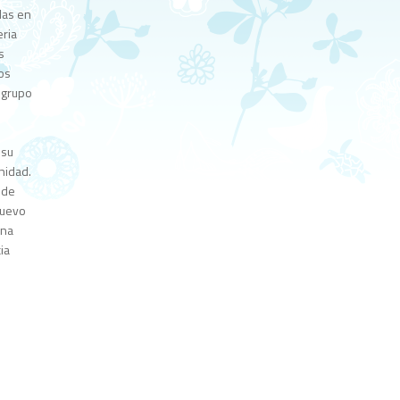
das en
eria
s
os
 grupo
 su
nidad.
a de
nuevo
una
ia