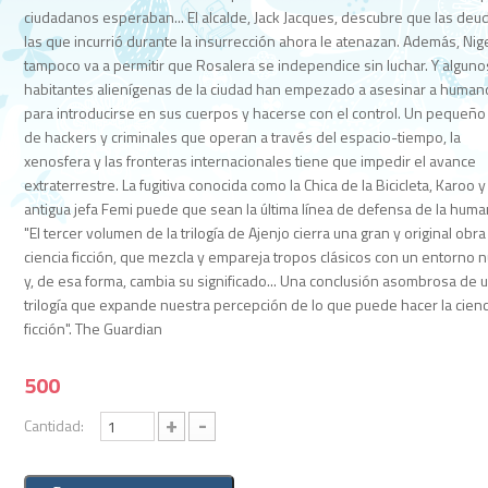
ciudadanos esperaban... El alcalde, Jack Jacques, descubre que las deu
las que incurrió durante la insurrección ahora le atenazan. Además, Nig
tampoco va a permitir que Rosalera se independice sin luchar. Y alguno
habitantes alienígenas de la ciudad han empezado a asesinar a human
para introducirse en sus cuerpos y hacerse con el control. Un pequeño
de hackers y criminales que operan a través del espacio-tiempo, la
xenosfera y las fronteras internacionales tiene que impedir el avance
extraterrestre. La fugitiva conocida como la Chica de la Bicicleta, Karoo y
antigua jefa Femi puede que sean la última línea de defensa de la huma
"El tercer volumen de la trilogía de Ajenjo cierra una gran y original obr
ciencia ficción, que mezcla y empareja tropos clásicos con un entorno 
y, de esa forma, cambia su significado... Una conclusión asombrosa de 
trilogía que expande nuestra percepción de lo que puede hacer la cienc
ficción". The Guardian
500
+
-
Cantidad: