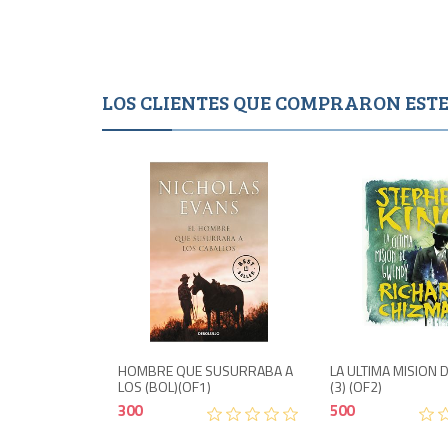
LOS CLIENTES QUE COMPRARON ES
Agotado
Agotad
300
HOMBRE QUE SUSURRABA A
LA ULTIMA MISION
LOS (BOL)(OF1)
(3) (OF2)
300
500