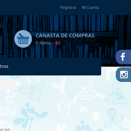
Registrar
Mi Cuenta
CANASTA DE COMPRAS
0
items -
$0
tros
Disponibilidad:
2 en
stock
ue sus