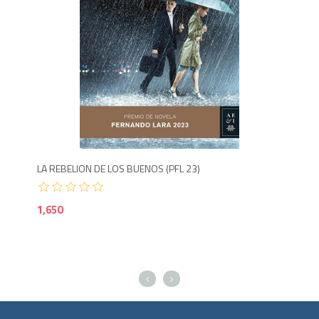
Agotado
1,6
600
LA REBELION DE LOS BUENOS (PFL 23)
MAL
1,650
1,6