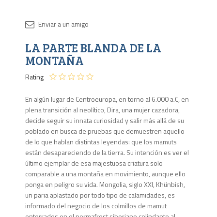
Disponib
LA PARTE BLANDA DE LA
Agota
MONTAÑA
Rating
En algún lugar de Centroeuropa, en torno al 6.000 a.C, en
plena transición al neolítico, Dira, una mujer cazadora,
decide seguir su innata curiosidad y salir más allá de su
poblado en busca de pruebas que demuestren aquello
de lo que hablan distintas leyendas: que los mamuts
están desapareciendo de la tierra. Su intención es ver el
último ejemplar de esa majestuosa criatura solo
comparable a una montaña en movimiento, aunque ello
ponga en peligro su vida. Mongolia, siglo XXI, Khünbish,
un paria aplastado por todo tipo de calamidades, es
informado del negocio de los colmillos de mamut
enterrados en el permafrost siberiano colindante al