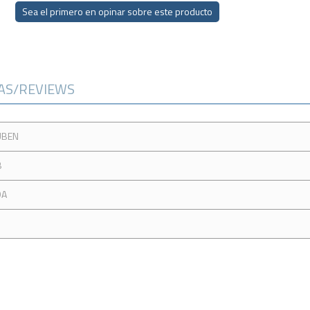
Sea el primero en opinar sobre este producto
CAS/REVIEWS
UBEN
B
DA