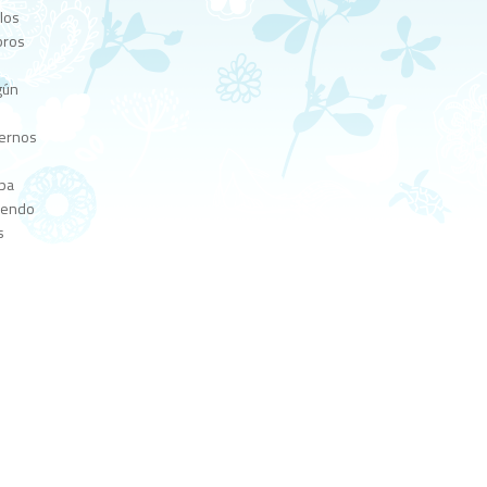
 los
bros
gún
dernos
apa
ciendo
s