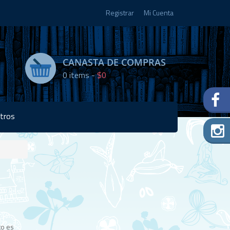
Registrar
Mi Cuenta
CANASTA DE COMPRAS
0
items -
$0
tros
Disponibilidad:
1 en
stock
to es