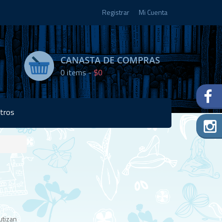
Registrar
Mi Cuenta
CANASTA DE COMPRAS
0
items -
$0
tros
Disponibilidad:
5 en
stock
utizan