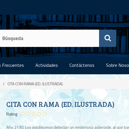
 Frecuentes
Actividades
Contáctenos
Sobre Noso
/
CITA CON RAMA (ED. ILUSTRADA)
CITA CON RAMA (ED. ILUSTRADA)
Rating
Año 2130. Los astrónomos detectan un misterioso asteroide, al que ba