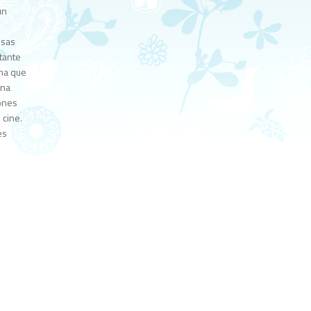
un
esas
itante
gma que
una
iones
 cine.
es