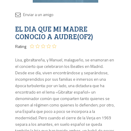
Disponib
EL DIA QUE MI MADRE
Agota
CONOCIO A AUDRE(OF2)
Rating
Lisa, gibraltareña, y Manuel, malagueño, se enamoran en
el concierto que celebraron los Beatles en Madrid.
Desde ese día, viven encontrándose y separándose,
incomprendidos por sus familias e inmersos en una
época turbulenta: por un lado, una dictadura que ha
encontrado en el lema «Gibraltar español» un
denominador común que comparten tanto quienes se
oponen al régimen como quienes lo defienden; por otro,
una España que poco a poco se incorpora a la
modernidad. Pero cuando el cierre de la Verja en 1969
separa a los amantes, en suelo español se queda
también la hija que han tenido ambos, un bebé de pocos