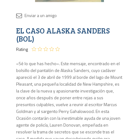
Disponib
EL CASO ALASKA SANDERS
4 en
stock
(BOL)
Rating
«Sé lo que has hecho». Este mensaje, encontrado en el
bolsillo del pantalón de Alaska Sanders, cuyo cadáver
apareció el 3 de abril de 1999 al borde del lago de Mount
Pleasant, una pequeña localidad de New Hampshire, es
la clave de la nueva y apasionante investigación que,
once años después de poner entre rejas a sus
presuntos culpables, vuelve a reunir al escritor Marcus
Goldman y al sargento Perry Gahalowood. En esta
Ocasión contarán con la inestimable ayuda de una joven
agente de policía, Lauren Donovan, empeñada en
resolver la trama de secretos que se esconde tras el
caso. A medida que vayan descubriendo quién era