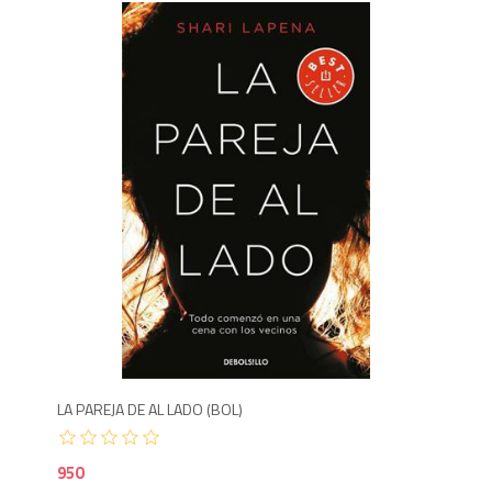
Agotado
950
9
LA PAREJA DE AL LADO (BOL)
EL 
950
1,3