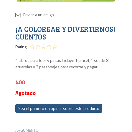
Disponib
¡A COLOREAR Y DIVERTIRNOS!
Agota
CUENTOS
Rating
4 Libros para leer y pintar. Incluye 1 pincel, 1 set de 8
acuarelas y 2 personajes para recortar y pegar.
400
Agotado
Sea el primero en opinar sobre este producto
ARGUMENTO