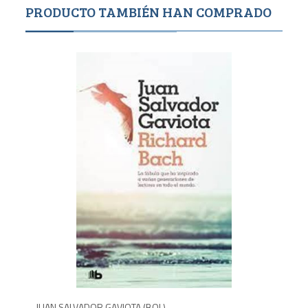
PRODUCTO TAMBIÉN HAN COMPRADO
Agotado
900
8
JUAN SALVADOR GAVIOTA (BOL)
LA 