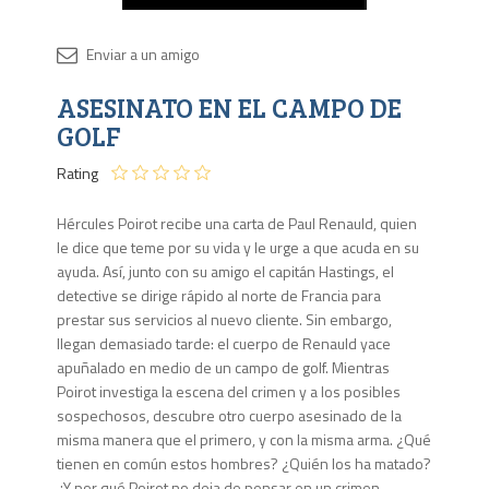
Disponib
ASESINATO EN EL CAMPO DE
Agota
GOLF
Rating
Hércules Poirot recibe una carta de Paul Renauld, quien
le dice que teme por su vida y le urge a que acuda en su
ayuda. Así, junto con su amigo el capitán Hastings, el
detective se dirige rápido al norte de Francia para
prestar sus servicios al nuevo cliente. Sin embargo,
llegan demasiado tarde: el cuerpo de Renauld yace
apuñalado en medio de un campo de golf. Mientras
Poirot investiga la escena del crimen y a los posibles
sospechosos, descubre otro cuerpo asesinado de la
misma manera que el primero, y con la misma arma. ¿Qué
tienen en común estos hombres? ¿Quién los ha matado?
¿Y por qué Poirot no deja de pensar en un crimen