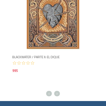
1,250
9
BLACKWATER / PARTE II: EL DIQUE
POI
995
1,1