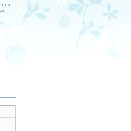
o a lo
 RM,