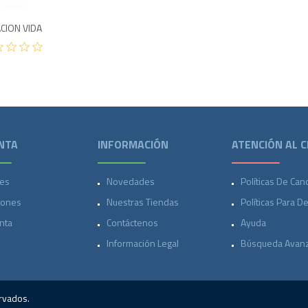
CION VIDA
NTA
INFORMACIÓN
ATENCIÓN AL C
es
Novedades
Políticas De Can
iones
Nuestras Tiendas
Políticas Para D
nta
Contáctenos
Ayuda
Información Legal
Búsqueda Avan
rvados.