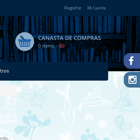
Registrar
Mi Cuenta
CANASTA DE COMPRAS
0
items -
$0
tros
Disponibilidad:
Agotado
ento,