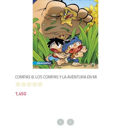
Agotado
1,4
COMPAS 8. LOS COMPAS Y LA AVENTURA EN MI
COM
1,450
1,4