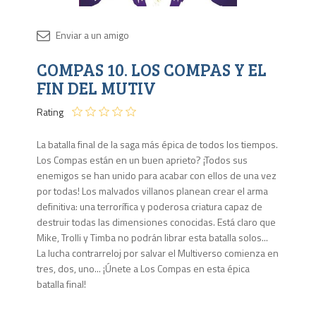
Disponib
COMPAS 10. LOS COMPAS Y EL
4 en
stock
FIN DEL MUTIV
Rating
La batalla final de la saga más épica de todos los tiempos.
Los Compas están en un buen aprieto? ¡Todos sus
enemigos se han unido para acabar con ellos de una vez
por todas! Los malvados villanos planean crear el arma
definitiva: una terrorífica y poderosa criatura capaz de
destruir todas las dimensiones conocidas. Está claro que
Mike, Trolli y Timba no podrán librar esta batalla solos...
La lucha contrarreloj por salvar el Multiverso comienza en
tres, dos, uno... ¡Únete a Los Compas en esta épica
batalla final!