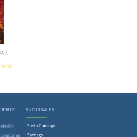
600
A 7.
LIENTE
SUCURSALES
Santo Domingo
celación
Santiago
evoluciones