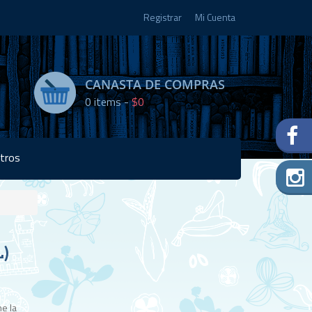
Registrar
Mi Cuenta
CANASTA DE COMPRAS
0
items -
$0
tros
Disponibilidad:
L)
Agotado
ne la