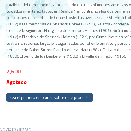
totalidad del canon holmesiano dividido en tres volúmenes atractivos 
cuidadosamente editados: en Relatos 1 encontramos las dos primeras
colecciones de cuentos de Conan Doyle: Las aventuras de Sherlock H
(1892) y Las memorias de Sherlock Holmes (1894); Relatos2 contiene 
tres que le siguieron: El regreso de Sherlock Holmes (1907), Su último 
(1917) y El archivo de Sherlock Holmes (1927); por último, Novelas reú
cuatro narraciones largas protagonizadas por el emblemático y perspic
detective de Baker Street: Estudio en escarlata (1887), El signo de los c
(1890), El perro de los Baskerville (1902) y El valle del miedo (1915).
2,600
Agotado
Sea el primero en opinar sobre este producto
CAS/REVIEWS