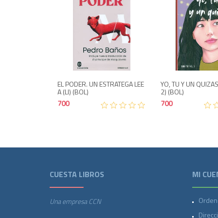
Agotado
700
EL PODER. UN ESTRATEGA LEE
YO, TU Y UN QUIZAS
A (LI) (BOL)
2) (BOL)
700
700
CUESTA LIBROS
MI CUE
Orden
Una empresa CCN
Direcc