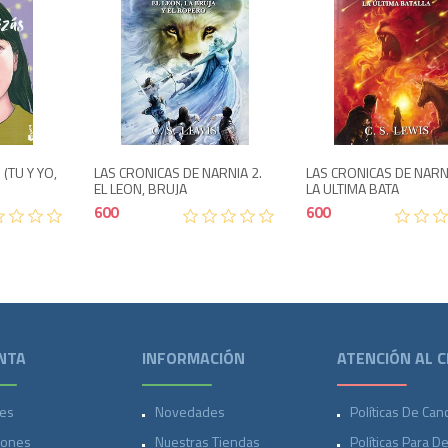
Agotado
Agotado
700
600
 (TU Y YO,
LAS CRONICAS DE NARNIA 2.
LAS CRONICAS DE NARNI
EL LEON, BRUJA
LA ULTIMA BATA
600
600
NTA
INFORMACIÓN
ATENCIÓN AL C
es
Novedades
Políticas De Can
iones
Nuestras Tiendas
Políticas Para D