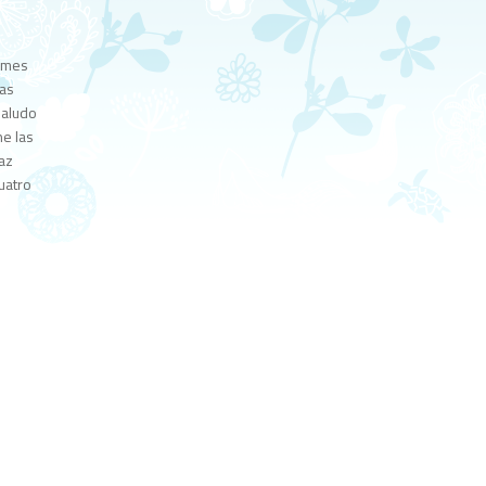
y
olmes
las
saludo
ne las
az
uatro