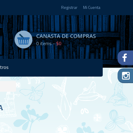
Registrar
Mi Cuenta
CANASTA DE COMPRAS
0
items -
$0
tros
Disponibilidad:
A
Agotado