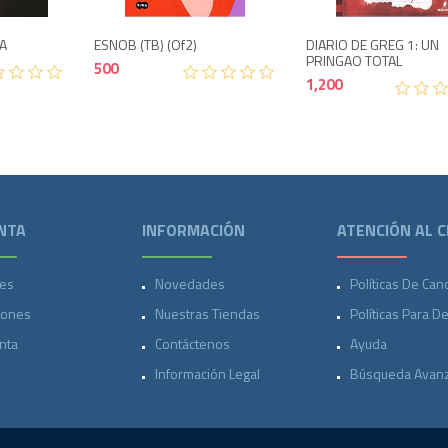
A
ESNOB (TB) (of2)
DIARIO DE GREG 1: UN
PRINGAO TOTAL
500
1,200
NTA
INFORMACIÓN
ATENCIÓN AL C
es
Novedades
Políticas De Can
iones
Nuestras Tiendas
Políticas Para D
nta
Contáctenos
Ayuda
Información Legal
Búsqueda Avan