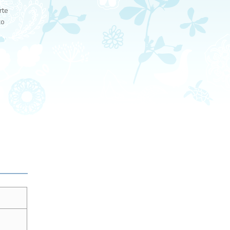
rte
co