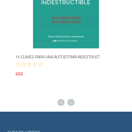
Agotado
300
4
15 CLAVES PARA UNA AUTOESTIMA INDESTRUCT
B P
450
50