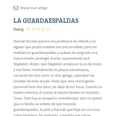
Disponib
LA GUARDAESPALDAS
Agota
Rating
Hannah Brooks parece una profesora de infantil y no
alguien que podría matarte con una servilleta, pero en
realidad es guardaespaldas y acaban de asignarle una
nueva misión: proteger al actor superestrella Jack
Stapleton. Antes, Jack Stapleton estaba en boca de todos
y sus fotos, normalmente en playas paradisiacas,
surcando las olas como un dios griego, saturaban las
revistas de todo el país. Hasta que, tras una tragedia
personal hace dos años, se alejó de los focos. Cuando su
madre enferma, él vuelve al rancho familiar en Houston,
Texas. Solo hay un pequeño contratiempo: Jack no quiere
que su familia se entere de que necesita
guardaespaldas, le pide a Hannah que finja ser su novia
como tapadera. Sin embargo, a medida que pasan