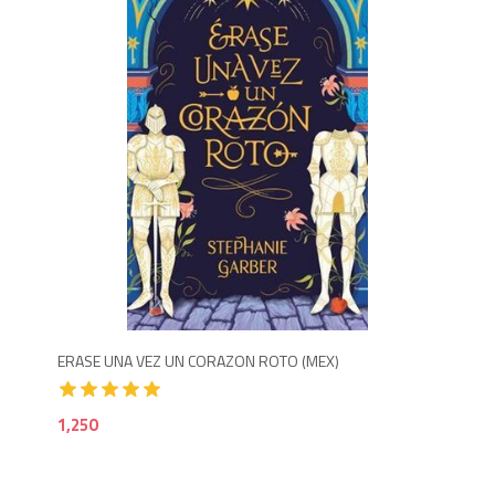
Agotado
1,300
1,2
ERASE UNA VEZ UN CORAZON ROTO (MEX)
LA 
1,250
1,2