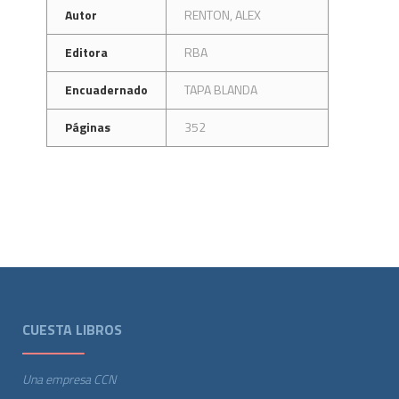
Autor
RENTON, ALEX
Editora
RBA
Encuadernado
TAPA BLANDA
Páginas
352
CUESTA LIBROS
Una empresa CCN