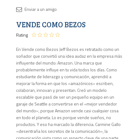
Disponib
VENDE COMO BEZOS
2 en
stock
Rating
En Vende como Bezos Jeff Bezos es retratado como un
soñador que convirtió una idea audaz en la empresa más
influyente del mundo: Amazon. Una marca que
probablemente influye en tu vida todos los días. Como
estudiante de liderazgo y comunicación, aprendió a
mejorar la forma en que los «amazónicos» escriben,
colaboran, innovan y presentan. Creó un modelo
escalable que pasó de ser un pequeño equipo en un
garaje de Seattle a convertirse en el «mejor vendedor
del mundo», porque Amazon vende casi cualquier cosa
en todo el planeta. Lo es porque vende sueños, no
productos. Y eso ha marcado la diferencia. Carmine Gallo
«desentraña los secretos de la comunicación», la
comunicación vista como un aspecto clave de una parte