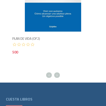
Agotado
5
PLAN DE VIDA (OF2)
EL 
500
50
CUESTA LIBROS