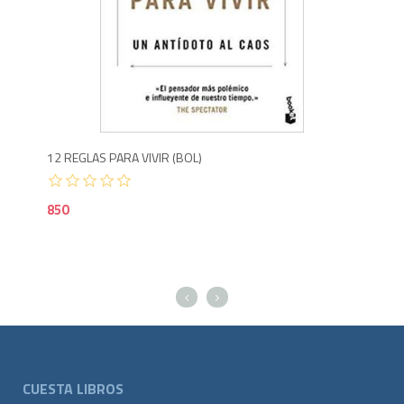
650
8
12 REGLAS PARA VIVIR (BOL)
CON
850
1,2
CUESTA LIBROS