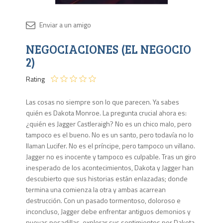
Disponib
NEGOCIACIONES (EL NEGOCIO
3 en
stock
2)
Rating
Las cosas no siempre son lo que parecen. Ya sabes
quién es Dakota Monroe. La pregunta crucial ahora es:
¿quién es Jagger Castleraigh? No es un chico malo, pero
tampoco es el bueno. No es un santo, pero todavía no lo
llaman Lucifer. No es el príncipe, pero tampoco un villano.
Jagger no es inocente y tampoco es culpable. Tras un giro
inesperado de los acontecimientos, Dakota y Jagger han
descubierto que sus historias están enlazadas; donde
termina una comienza la otra y ambas acarrean
destrucción. Con un pasado tormentoso, doloroso e
inconcluso, Jagger debe enfrentar antiguos demonios y
nuevas pesadillas, explorar sus sentimientos por Dakota