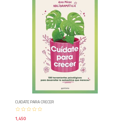
2,600
1,4
CUIDATE PARA CRECER
COM
1,450
1,4