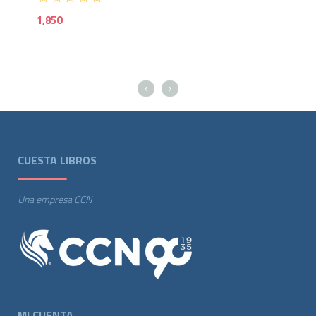
1,850
85
CUESTA LIBROS
Una empresa CCN
MI CUENTA