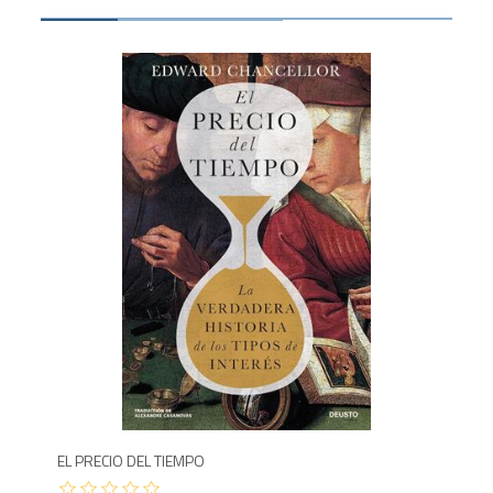
Agotado
1,250
1,8
EL PRECIO DEL TIEMPO
EL 