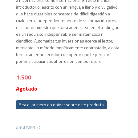
a nivel nacional como internacional. En este manual
introductorio, escrito con un lenguaje llano y divulgativo
que hace digeribles conceptos de difícil digestión a
cualquiera, independientemente de su formación previa.
el autor demuestra que para adentrarse en el trading no
es un requisito indispensable ser matemático ni
científico. Automatiza tus inversiones acerca al lector,
mediante un método empíricamente contrastado, a esta
forma tan enriquecedora de operar que te permitirá
poner a trabajar sus ahorros en tiempo récord.
1,500
Agotado
Sea el primero en opinar sobre este producto
ARGUMENTO