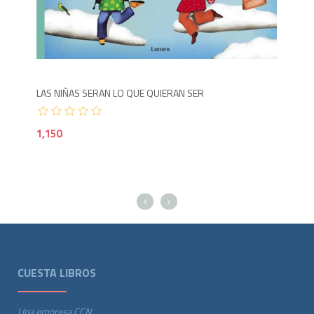
Agotado
1,200
1,1
LAS NIÑAS SERAN LO QUE QUIERAN SER
CUE
1,150
1,3
CUESTA LIBROS
Una empresa CCN