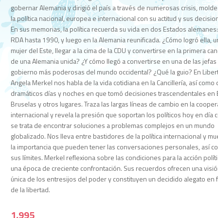
gobernar Alemania y dirigió el país a través de numerosas crisis, mold
la política nacional, europea e internacional con su actitud y sus decisio
En sus memorias, la política recuerda su vida en dos Estados alemanes:
RDA hasta 1990, y luego en la Alemania reunificada. ¿Cómo logró ella, 
mujer del Este, llegar a la cima de la CDU y convertirse en la primera canc
de una Alemania unida? ¿Y cómo llegó a convertirse en una de las jefas
gobierno más poderosas del mundo occidental? ¿Qué la guio? En Liber
Angela Merkel nos habla de la vida cotidiana en la Cancillería, así como 
dramáticos días y noches en que tomó decisiones trascendentales en B
Bruselas y otros lugares. Traza las largas líneas de cambio en la coope
internacional y revela la presión que soportan los políticos hoy en día
se trata de encontrar soluciones a problemas complejos en un mundo
globalizado. Nos lleva entre bastidores de la política internacional y mu
la importancia que pueden tener las conversaciones personales, así 
sus límites. Merkel reflexiona sobre las condiciones para la acción polít
una época de creciente confrontación. Sus recuerdos ofrecen una visi
única de los entresijos del poder y constituyen un decidido alegato en 
de la libertad.
1,995