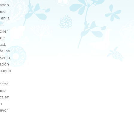
eando
nes.
 en la
una
iller
 de
tad,
de los
erlín,
ración
 cuando
estra
como
ica en
ón
favor