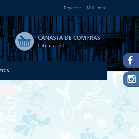
Registrar
Mi Cuenta
CANASTA DE COMPRAS
0
items -
$0
tros
Disponibilidad:
5 en
stock