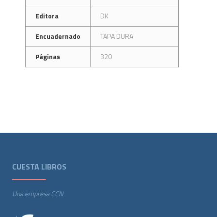
Editora
DK
Encuadernado
TAPA DURA
Páginas
320
CUESTA LIBROS
Una empresa CCN