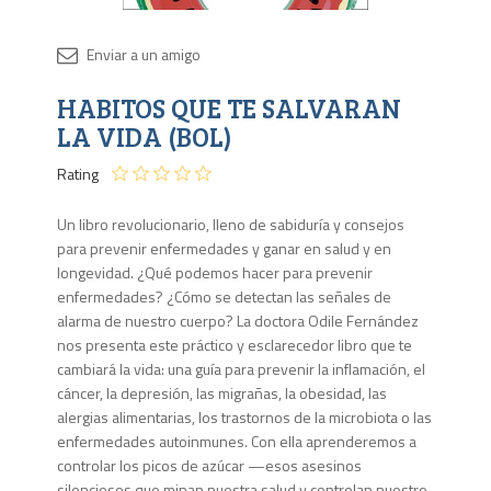
Disponib
HABITOS QUE TE SALVARAN
1 en
stock
LA VIDA (BOL)
Rating
Un libro revolucionario, lleno de sabiduría y consejos
para prevenir enfermedades y ganar en salud y en
longevidad. ¿Qué podemos hacer para prevenir
enfermedades? ¿Cómo se detectan las señales de
alarma de nuestro cuerpo? La doctora Odile Fernández
nos presenta este práctico y escla­recedor libro que te
cambiará la vida: una guía para prevenir la inflamación, el
cáncer, la depresión, las migrañas, la obe­sidad, las
alergias alimentarias, los trastornos de la microbio­ta o las
enfermedades autoinmunes. Con ella aprenderemos a
controlar los picos de azúcar —esos asesinos
silenciosos que minan nuestra salud y controlan nuestro