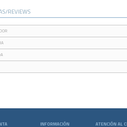
CAS/REVIEWS
NDOR
RA
DA
NTA
INFORMACIÓN
ATENCIÓN AL C