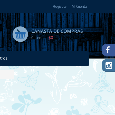
Registrar
Mi Cuenta
CANASTA DE COMPRAS
0
items -
$0
tros
Disponibilidad:
1 en
stock