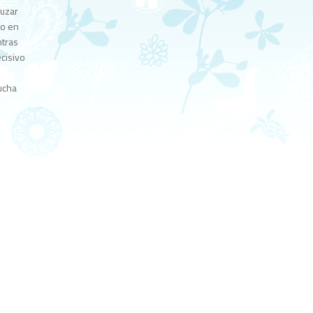
ruzar
do en
ntras
ecisivo
lucha