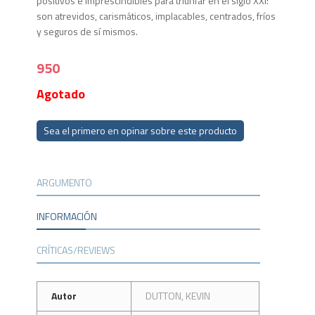
positivos e imprescindibles para triunfar en el siglo XXI:
son atrevidos, carismáticos, implacables, centrados, fríos
y seguros de sí mismos.
950
Agotado
Sea el primero en opinar sobre este producto
ARGUMENTO
INFORMACIÓN
CRÍTICAS/REVIEWS
Autor
DUTTON, KEVIN