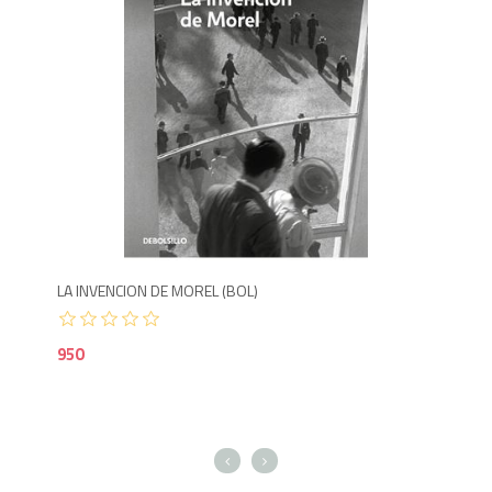
Agotado
9
LA INVENCION DE MOREL (BOL)
CUE
950
90