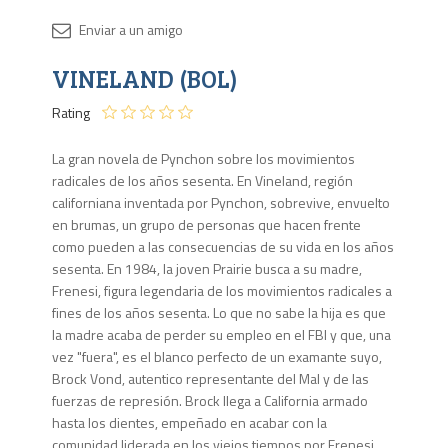
Disponib
VINELAND (BOL)
2 en
stock
Rating
La gran novela de Pynchon sobre los movimientos
radicales de los años sesenta. En Vineland, región
californiana inventada por Pynchon, sobrevive, envuelto
en brumas, un grupo de personas que hacen frente
como pueden a las consecuencias de su vida en los años
sesenta. En 1984, la joven Prairie busca a su madre,
Frenesi, figura legendaria de los movimientos radicales a
fines de los años sesenta. Lo que no sabe la hija es que
la madre acaba de perder su empleo en el FBI y que, una
vez "fuera", es el blanco perfecto de un examante suyo,
Brock Vond, autentico representante del Mal y de las
fuerzas de represión. Brock llega a California armado
hasta los dientes, empeñado en acabar con la
comunidad liderada en los viejos tiempos por Frenesi.