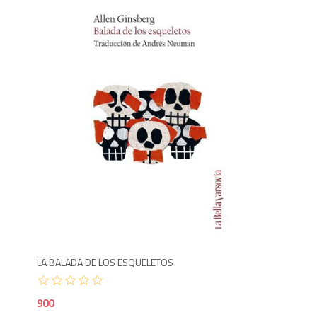
Agotado
300
9
LA BALADA DE LOS ESQUELETOS
MOR
900
95