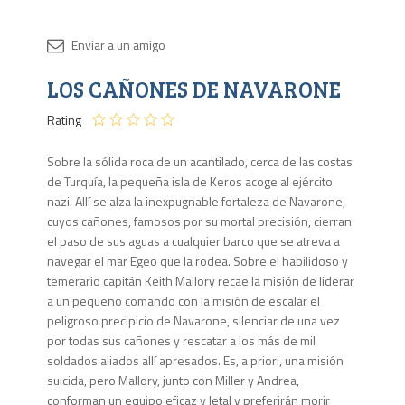
Disponib
LOS CAÑONES DE NAVARONE
1 en
stock
Rating
Sobre la sólida roca de un acantilado, cerca de las costas
de Turquía, la pequeña isla de Keros acoge al ejército
nazi. Allí se alza la inexpugnable fortaleza de Navarone,
cuyos cañones, famosos por su mortal precisión, cierran
el paso de sus aguas a cualquier barco que se atreva a
navegar el mar Egeo que la rodea. Sobre el habilidoso y
temerario capitán Keith Mallory recae la misión de liderar
a un pequeño comando con la misión de escalar el
peligroso precipicio de Navarone, silenciar de una vez
por todas sus cañones y rescatar a los más de mil
soldados aliados allí apresados. Es, a priori, una misión
suicida, pero Mallory, junto con Miller y Andrea,
conforman un equipo eficaz y letal y preferirán morir