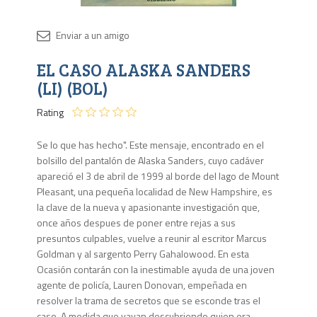
Disponib
EL CASO ALASKA SANDERS
Agota
(LI) (BOL)
Rating
Se lo que has hecho". Este mensaje, encontrado en el
bolsillo del pantalón de Alaska Sanders, cuyo cadáver
apareció el 3 de abril de 1999 al borde del lago de Mount
Pleasant, una pequeña localidad de New Hampshire, es
la clave de la nueva y apasionante investigación que,
once años despues de poner entre rejas a sus
presuntos culpables, vuelve a reunir al escritor Marcus
Goldman y al sargento Perry Gahalowood. En esta
Ocasión contarán con la inestimable ayuda de una joven
agente de policía, Lauren Donovan, empeñada en
resolver la trama de secretos que se esconde tras el
caso. A medida que vayan descubriendo quien era