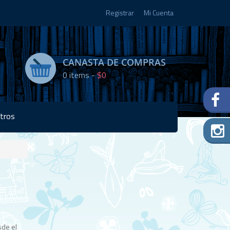
Registrar
Mi Cuenta
CANASTA DE COMPRAS
0
items -
$0
tros
Disponibilidad:
Agotado
sde el