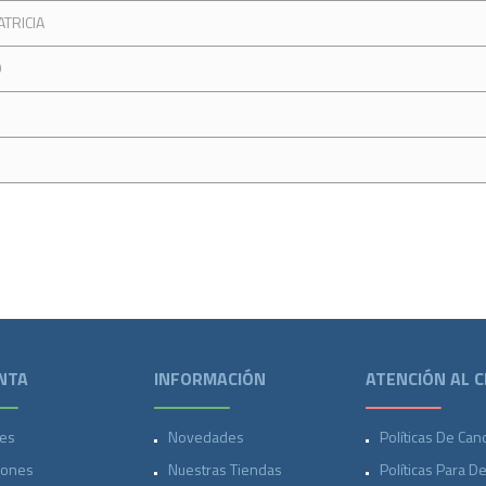
ATRICIA
O
NTA
INFORMACIÓN
ATENCIÓN AL C
es
Novedades
Políticas De Can
iones
Nuestras Tiendas
Políticas Para D