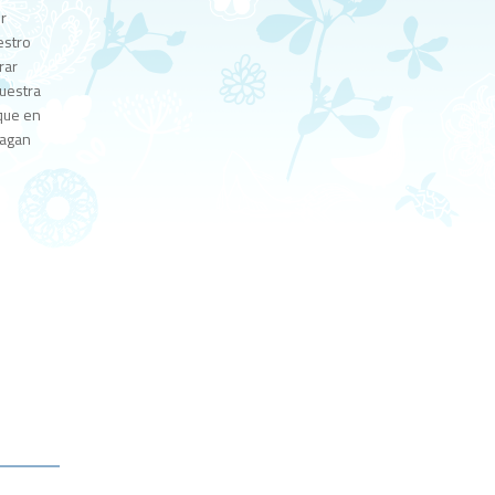
er
estro
rar
uestra
que en
hagan