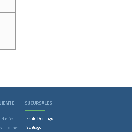
LIENTE
SUCURSALES
Santo Domingo
celación
Santiago
evoluciones