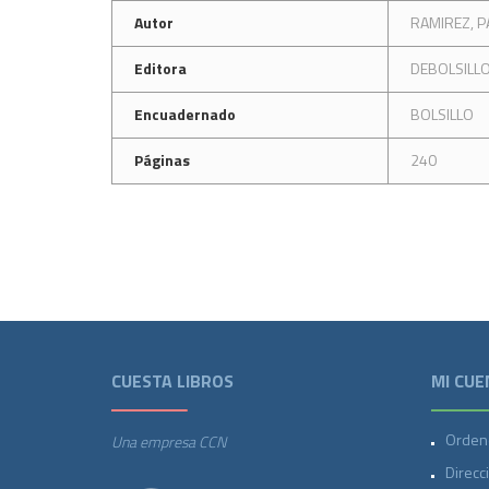
Autor
RAMIREZ, P
Editora
DEBOLSILL
Encuadernado
BOLSILLO
Páginas
240
CUESTA LIBROS
MI CUE
Orden
Una empresa CCN
Direcc