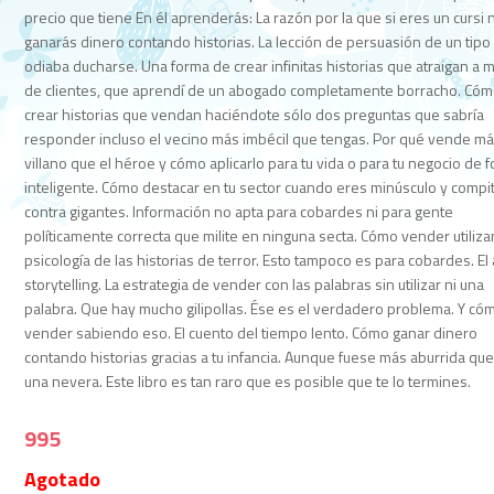
precio que tiene En él aprenderás: La razón por la que si eres un cursi
ganarás dinero contando historias. La lección de persuasión de un tipo
odiaba ducharse. Una forma de crear infinitas historias que atraigan a m
de clientes, que aprendí de un abogado completamente borracho. Có
crear historias que vendan haciéndote sólo dos preguntas que sabría
responder incluso el vecino más imbécil que tengas. Por qué vende má
villano que el héroe y cómo aplicarlo para tu vida o para tu negocio de 
inteligente. Cómo destacar en tu sector cuando eres minúsculo y compi
contra gigantes. Información no apta para cobardes ni para gente
políticamente correcta que milite en ninguna secta. Cómo vender utiliza
psicología de las historias de terror. Esto tampoco es para cobardes. El 
storytelling. La estrategia de vender con las palabras sin utilizar ni una
palabra. Que hay mucho gilipollas. Ése es el verdadero problema. Y có
vender sabiendo eso. El cuento del tiempo lento. Cómo ganar dinero
contando historias gracias a tu infancia. Aunque fuese más aburrida que
una nevera. Este libro es tan raro que es posible que te lo termines.
995
Agotado