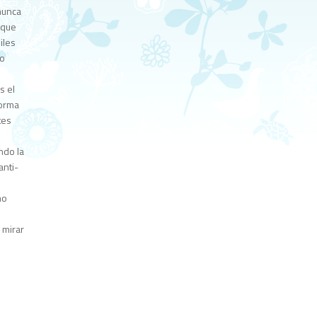
 nunca
 que
iles
mo
s el
forma
tes
ndo la
anti-
mo
 mirar