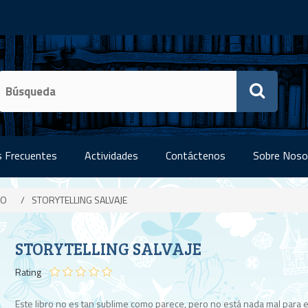
 Frecuentes
Actividades
Contáctenos
Sobre Noso
IO
/
STORYTELLING SALVAJE
STORYTELLING SALVAJE
Rating
Este libro no es tan sublime como parece, pero no está nada mal para e