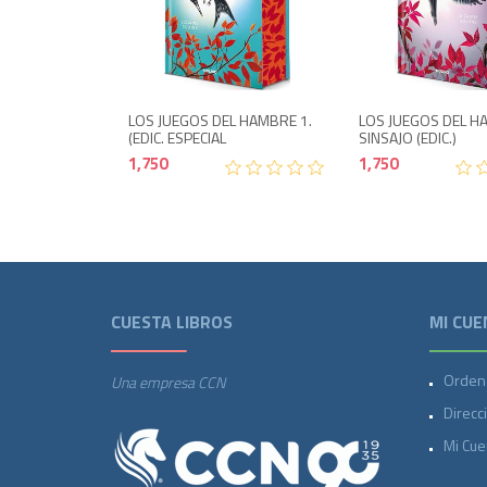
Agotado
1,750
LOS JUEGOS DEL HAMBRE 1.
LOS JUEGOS DEL H
(EDIC. ESPECIAL
SINSAJO (EDIC.)
1,750
1,750
CUESTA LIBROS
MI CUE
Orden
Una empresa CCN
Direcc
Mi Cue