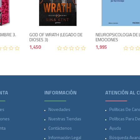
Agotado
1,750
1,450
AMBRE 3.
GOD OF WRATH (LEGADO DE
NEUROPSICOLOGIA DE 
DIOSES 3)
EMOCIONES
1,450
1,995
NTA
INFORMACIÓN
ATENCIÓN AL C
es
Novedades
Políticas De Can
iones
Nuestras Tiendas
Políticas Para D
nta
Contáctenos
Ayuda
Información Legal
Búsqueda Avan