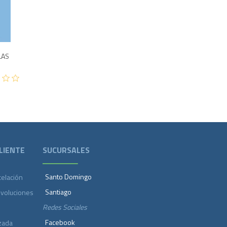
1,995
LAS
LIENTE
SUCURSALES
Santo Domingo
celación
Santiago
evoluciones
Redes Sociales
Facebook
zada