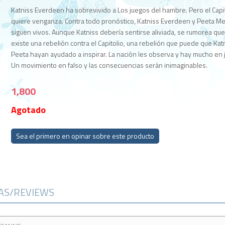
Katniss Everdeen ha sobrevivido a Los juegos del hambre. Pero el Capi
quiere venganza. Contra todo pronóstico, Katniss Everdeen y Peeta Me
siguen vivos. Aunque Katniss debería sentirse aliviada, se rumorea qu
existe una rebelión contra el Capitolio, una rebelión que puede que Kat
Peeta hayan ayudado a inspirar. La nación les observa y hay mucho en 
Un movimiento en falso y las consecuencias serán inimaginables.
1,800
Agotado
Sea el primero en opinar sobre este producto
CAS/REVIEWS