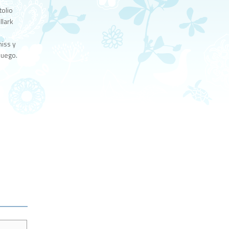
tolio
llark
e
niss y
juego.