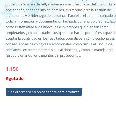
modelo de Warren Buffett, el inversor más prestigioso del mundo. Este 
nos enseña, con todo lujo de detalles, sus teorías para la gestión de
inversiones y el liderazgo de personas. Para ello, el autor ha contado 
toda la información y documentación facilitada por el propio Buffett. Exp
cómo Buffett atrae a los directivos e inversores que piensan como
propietarios y cómo disuade a los que no lo hacen; por qué es capaz d
aceptar la volatilidad en los resultados operativos y cómo gestiona sus
consecuencias psicológicas y emocionales; cómo cultiva el vínculo de
confianza . existente entre él y sus accionistas, y cómo lo maneja para
“proporcionarles rendimientos sin precedentes.
1,150
Agotado
Sea el primero en opinar sobre este producto