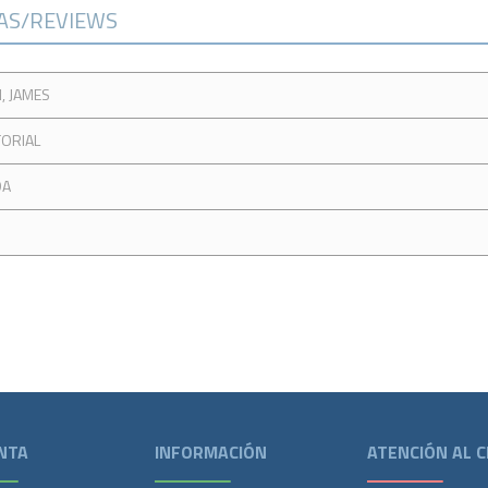
CAS/REVIEWS
, JAMES
TORIAL
DA
NTA
INFORMACIÓN
ATENCIÓN AL C