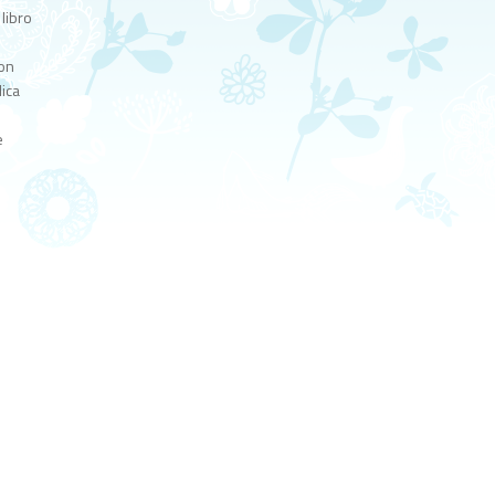
libro
con
lica
e