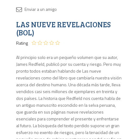
Disponib
LAS NUEVE REVELACIONES
4 en
stock
(BOL)
Rating
Al principio solo era un pequeño volumen que su autor,
James Redfield, publicó por su cuenta y riesgo. Pero muy
pronto todos estaban hablando de Las nueve
revelaciones como del libro que cambiaría nuestra visión
acerca del destino humano. Una década más tarde, lleva
vendidos casi seis millones de ejemplares en treinta y
dos países. La historia que Redfield nos cuenta habla de
un antiguo manuscrito escondido en la selva peruana,
que guarda en sus páginas nueve revelaciones
esenciales para comprender el presente y enfrentarse
al futuro. La búsqueda del texto perdido supone un gran
esfuerzo no exento de riesgos, pero la tenacidad de un