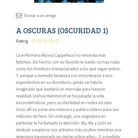
Disponib
A OSCURAS (OSCURIDAD 1)
3 en
stock
Rating
La enfermera Alyssa Cappellucci no necesita más
fetiches. De hecho, con su favorito le basta: no hay nada
como los hombres enmascarados a los que sigue online.
Y, aunque a menudo fantasea con encontrarse a uno
esperándola en su dormitorio, jamás se habría
imaginado que bastaría un mensaje para hacerlo
realidad. Joshua Hammond se ha pasado la vida
escondiéndose, pero su identidad en redes es otra
cosa: allí se pone una máscara y publica vídeos para sus
millones de fans. Sin embargo, una seguidora en
particular le ha llamado la atención: Aly. Aly y Josh se
dedican a explorar sus anhelos más ocultos mientras una
amenaza inesperada se cierne sobre ellos... Y, a medida