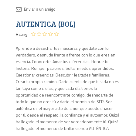
Disponib
AUTENTICA (BOL)
2 en
stock
Rating
Aprende a desechar tus máscaras y quédate con lo
verdadero, desnuda frente a frente con lo que eres en
esencia. Conocerte. Amar tus diferencias. Honrar tu
historia. Romper patrones. Soltar miedos aprendidos.
Cuestionar creencias. Descubrir lealtades familiares.
Crear tu propio camino. Darte cuenta de que tu vida no es
tan tuya como creías, y que cada día tienes la
oportunidad de reencontrarte contigo, desnudarte de
todo lo que no eres tú y darte el permiso de SER. Ser
auténtica es el mayor acto de amor que puedes hacer
por ti, desde el respeto, la confianza y el autoamor. Quizá
ha llegado el momento de ser verdaderamente tú. Quizá
ha llegado el momento de brillar siendo AUTÉNTICA.