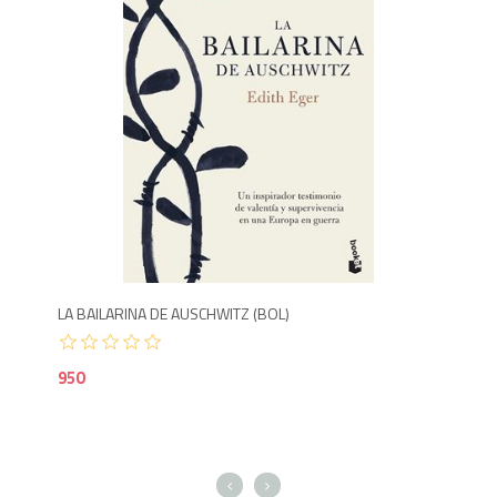
900
9
LA BAILARINA DE AUSCHWITZ (BOL)
ROM
950
1,1