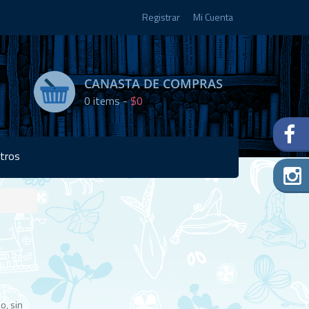
Registrar
Mi Cuenta
CANASTA DE COMPRAS
0
items -
$0
tros
Disponibilidad:
5 en
stock
o, sin