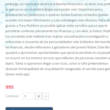
embargo, es necesario alcanzar la libertad ­financiera, es decir, ese pun
el que ya no se necesita trabajar para poder vivir. Hasta hace poco,
únicamente los poderosos o quienes tenían buenos contactos podían
acceder a la mejor información y a las estrategias más efi­caces. Pero ah
gracias a Tony Robbins es posible aplicar siete sencillos pasos que te
permitirán controlar plenamente tus ­finanzas y, con ellas, tu futuro. Ro
ha concebido este método tras realizar una exhaustiva investigación y
entrevistar a cincuenta de las personalidades más brillantes del mund
las fi­nanzas, desde millonarios a ganadores del premio Nobel. Este libr
ayudará a aprovechar oportunidades que quizá te perdiste en el pasad
no incurrir en los mismos errores que millones de personas cometen 
diario. Tanto si queremos llegar a ser ricos, como si sólo pretendemos
alcanzar la tranquilidad de una jubilación asegurada, el secreto para ga
dinero está aquí.
995
+
-
Cantidad: