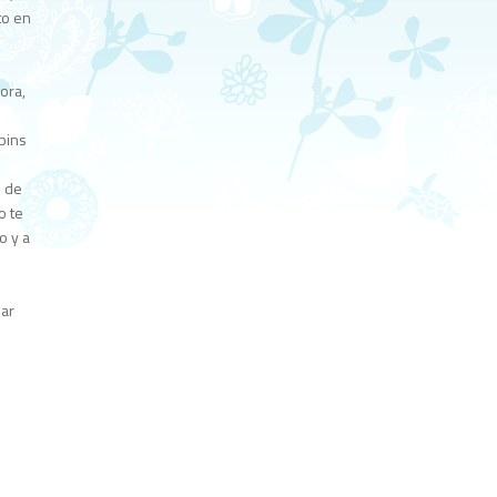
to en
ora,
bbins
o de
o te
o y a
a
nar