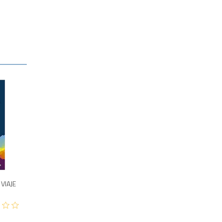
995
VIAJE