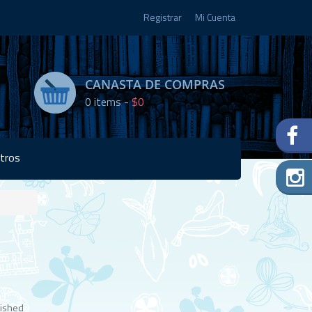
Registrar
Mi Cuenta
CANASTA DE COMPRAS
0
items -
$0
tros
Disponibilidad:
Agotado
lished