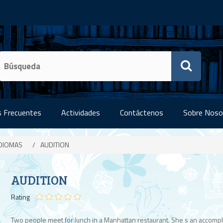
 Frecuentes
Actividades
Contáctenos
Sobre Noso
IDIOMAS
/
AUDITION
AUDITION
Rating
Two people meet for lunch in a Manhattan restaurant. She s an accomp