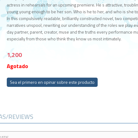
actress in rehearsals for an upcoming premiere. He s attractive, troublin
young young enough to be her son. Who is he to her, and who is she t
In this compulsively readable, brilliantly constructed novel, two compet
narratives unspool, rewriting our understanding of the roles we play e
day partner, parent, creator, muse and the truths every performance m
especially from those who think they know us most intimately.
1,200
Agotado
Sea el primero en opinar sobre este producto
CAS/REVIEWS
KATIE