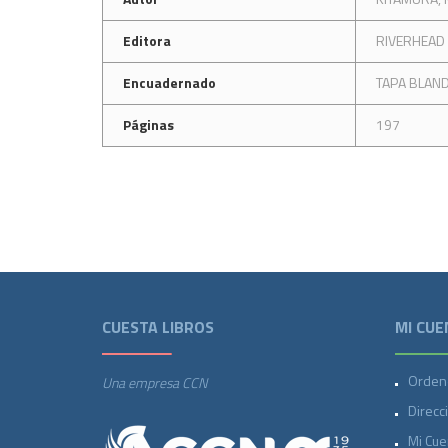
Editora
RIVERHEAD
Encuadernado
TAPA BLAN
Páginas
197
CUESTA LIBROS
MI CUE
Orden
Una empresa CCN
Direcc
Mi Cue