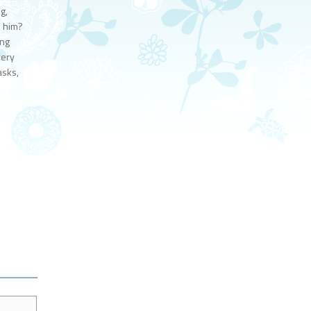
g,
o him?
ing
very
asks,