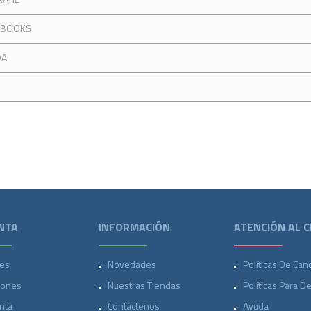
 BOOKS
DA
NTA
INFORMACIÓN
ATENCIÓN AL C
es
Novedades
Políticas De Can
iones
Nuestras Tiendas
Políticas Para D
nta
Contáctenos
Ayuda