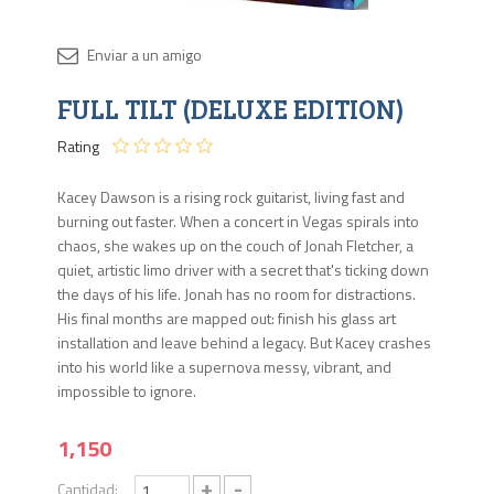
Disponib
FULL TILT (DELUXE EDITION)
1 en
stock
Rating
Kacey Dawson is a rising rock guitarist, living fast and
burning out faster. When a concert in Vegas spirals into
chaos, she wakes up on the couch of Jonah Fletcher, a
quiet, artistic limo driver with a secret that's ticking down
the days of his life. Jonah has no room for distractions.
His final months are mapped out: finish his glass art
installation and leave behind a legacy. But Kacey crashes
into his world like a supernova messy, vibrant, and
impossible to ignore.
1,150
+
-
Cantidad: