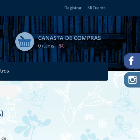
Registrar
Mi Cuenta
CANASTA DE COMPRAS
0
items -
$0
tros
Disponibilidad:
)
Agotado
s de