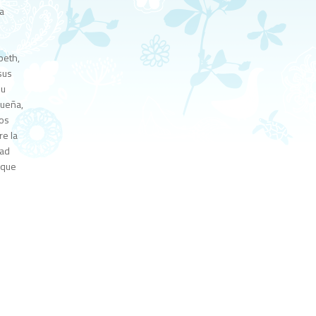
a
beth,
sus
su
sueña,
nos
re la
dad
 que