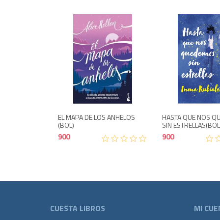
Agotado
Agotad
900
EL MAPA DE LOS ANHELOS
HASTA QUE NOS Q
(BOL)
SIN ESTRELLAS(BO
900
900
CUESTA LIBROS
MI CUE