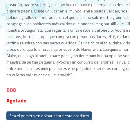
ensueño, padre soltero y un slow burn romance que engancha desde l
primera página. Existe un lugar en el mundo, entre pastos verdes, ríos
helados y calles empedradas, en el que el sol no sale mucho y, aun así,
congrega a los habitantes más cálidos que puedas imaginar. Allí vive Lili
nuestra protagonista, que regenta la única escuela del pueblo. Adora a 
alumnos, bordar la ropa que compra con pequeñas flores, el té, cuidar 
jardín y reunirse con sus seres queridos. Es una chica afable, dulce y ri
o eso es lo que te diría cualquier vecino de Havenwish. Cualquiera me
Blake, que llegó al pueblo hace poco y no tiene muy buena opinión sob
maestra de su hija pequeña. ¿Podrán un concurso de jardines, la rivali
entre unos vecinos muy peculiares y un puñado de secretos conseguir
no quieras salir nunca de Havenwish?
800
Agotado
Sea el primero en opinar sobre este producto