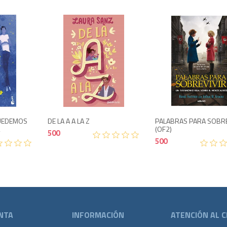
o
900
500
UEDEMOS
DE LA A A LA Z
PALABRAS PARA SOBRE
L
(OF2)
500
500
NTA
INFORMACIÓN
ATENCIÓN AL C