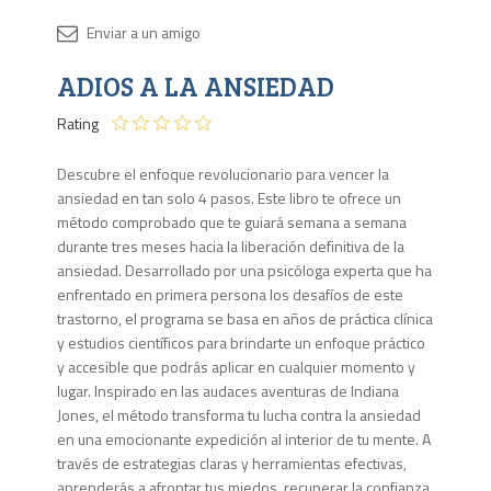
Disponib
ADIOS A LA ANSIEDAD
2 en
stock
Rating
Descubre el enfoque revolucionario para vencer la
ansiedad en tan solo 4 pasos. Este libro te ofrece un
método comprobado que te guiará semana a semana
durante tres meses hacia la liberación definitiva de la
ansiedad. Desarrollado por una psicóloga experta que ha
enfrentado en primera persona los desafíos de este
trastorno, el programa se basa en años de práctica clínica
y estudios científicos para brindarte un enfoque práctico
y accesible que podrás aplicar en cualquier momento y
lugar. Inspirado en las audaces aventuras de Indiana
Jones, el método transforma tu lucha contra la ansiedad
en una emocionante expedición al interior de tu mente. A
través de estrategias claras y herramientas efectivas,
aprenderás a afrontar tus miedos, recuperar la confianza