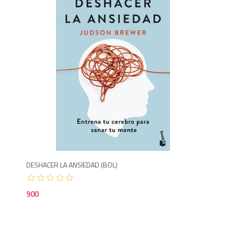
1,450
9
DESHACER LA ANSIEDAD (BOL)
900